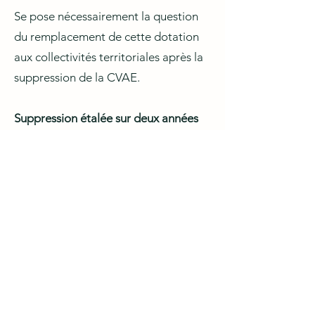
Se pose nécessairement la question
du remplacement de cette dotation
aux collectivités territoriales après la
suppression de la CVAE.
Suppression étalée sur deux années
La diminution de la CVAE a été initiée
en juillet 2020 par le Ministre de
l'Economie, des Finances et de la
Relance, Bruno LEMAIRE.
Le 12 septembre 2022 et à l'occasion
de la présentation du PLF pour 2023,